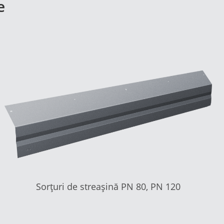
e
Sorțuri de streașină PN 80, PN 120