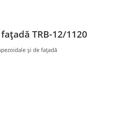
l fațadă TRB-12/1120
rapezoidale și de fațadă