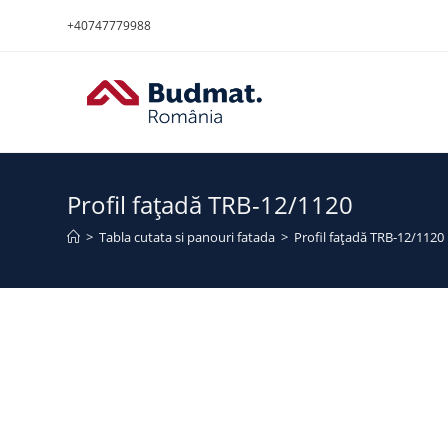
+40747779988
Profil fațadă TRB-12/1120
>
Tabla cutata si panouri fatada
>
Profil fațadă TRB-12/1120